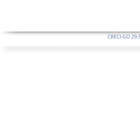
CRECI-GO 29.9
CNPJ: 08.046.1
Orgulhosamente 