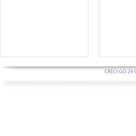
CRECI-GO 29.9
CNPJ: 08.046.1
Orgulhosamente 
62.5 Alque
253 Alqueires ou 1.227 ha