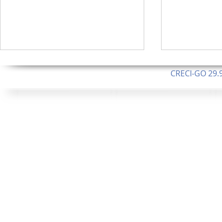
CRECI-GO 29.9
CNPJ: 08.046.1
Orgulhosamente 
62.5 Alque
253 Alqueires ou 1.227 ha