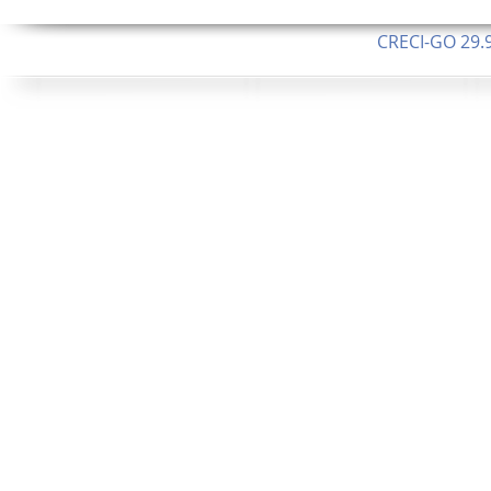
CRECI-GO 29.9
CNPJ: 08.046.1
Orgulhosamente 
62.5 Alque
253 Alqueires ou 1.227 ha