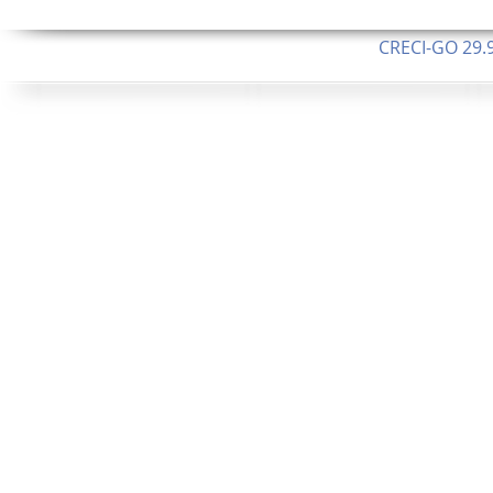
CRECI-GO 29.9
CNPJ: 08.046.1
Orgulhosamente 
62.5 Alque
253 Alqueires ou 1.227 ha