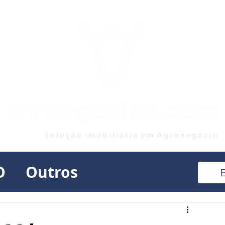
O
Outros