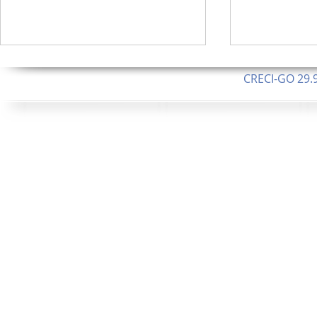
CRECI-GO 29.9
CNPJ: 08.046.1
Orgulhosamente 
62.5 Alque
253 Alqueires ou 1.227 ha