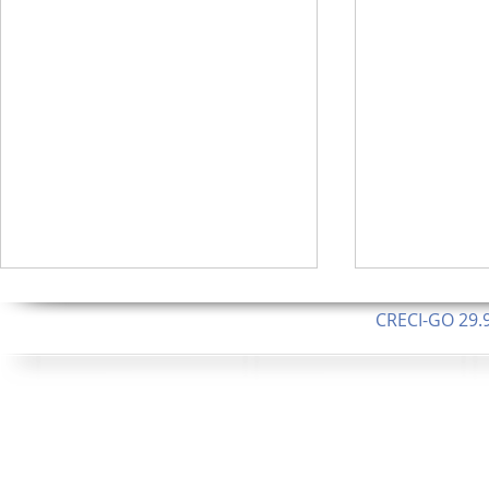
CRECI-GO 29.9
CNPJ: 08.046.1
Orgulhosamente 
62.5 Alque
253 Alqueires ou 1.227 ha