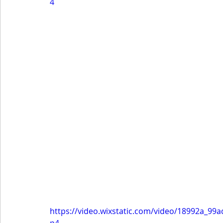
4
https://video.wixstatic.com/video/18992a_9
p4