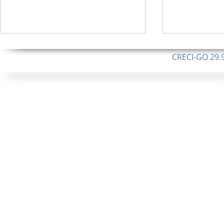
CRECI-GO 29.9
CNPJ: 08.046.1
Orgulhosamente 
62.5 Alque
253 Alqueires ou 1.227 ha