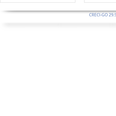
CRECI-GO 29.9
CNPJ: 08.046.1
Orgulhosamente 
62.5 Alque
253 Alqueires ou 1.227 ha