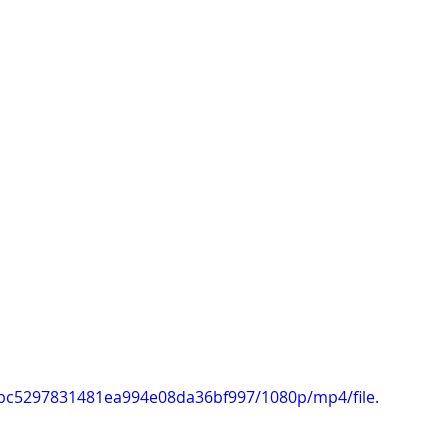
61bc5297831481ea994e08da36bf997/1080p/mp4/file.