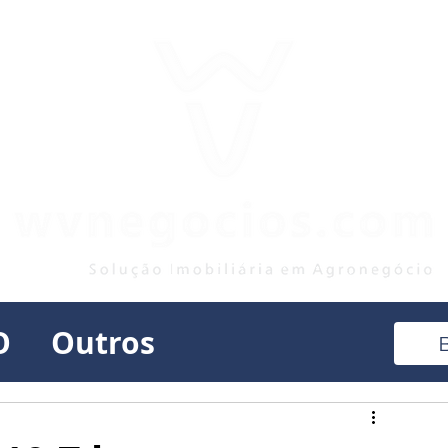
O
Outros