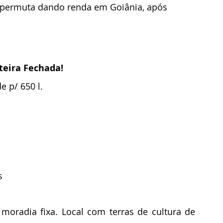
m permuta dando renda em Goiânia, após 
teira Fechada!
e p/ 650 l.
s
oradia fixa. Local com terras de cultura de 