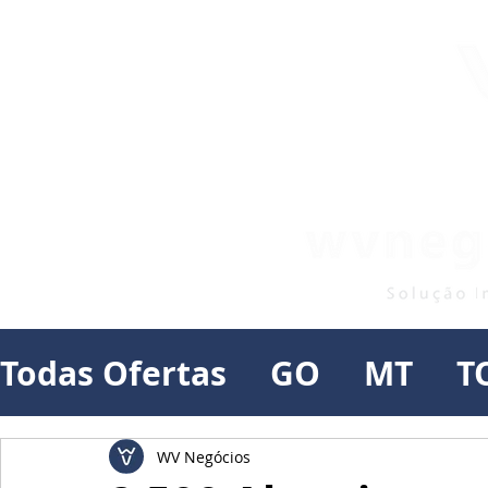
Todas Ofertas
GO
MT
T
WV Negócios