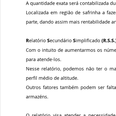
A quantidade exata será contabilizada du
Localizada em região de safrinha a faz
parte, dando assim mais rentabilidade a
R
elatório 
S
ecundário 
S
implificado 
(R.S.S.
Com o intuito de aumentarmos os númer
para atende-los. 
Nesse relatório, podemos não ter o m
perfil médio de altitude.
Outros fatores também podem ser faltant
armazéns. 
O relatório visa atender a necessidade