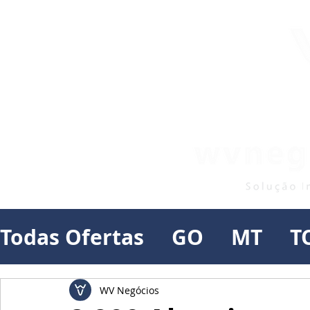
Todas Ofertas
GO
MT
T
WV Negócios