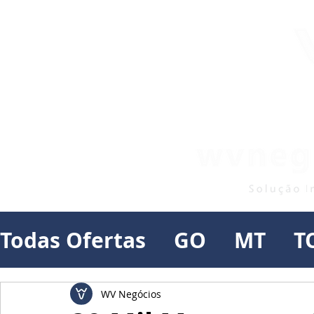
Todas Ofertas
GO
MT
T
WV Negócios