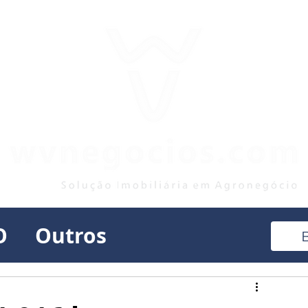
O
Outros