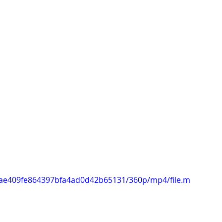
5aae409fe864397bfa4ad0d42b65131/360p/mp4/file.m