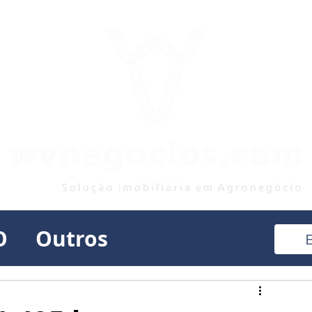
O
Outros