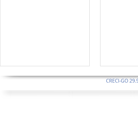
CRECI-GO 29.9
CNPJ: 08.046.1
Orgulhosamente 
62.5 Alque
253 Alqueires ou 1.227 ha