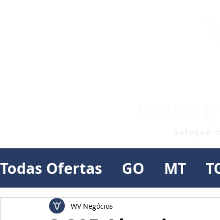
Todas Ofertas
GO
MT
T
WV Negócios