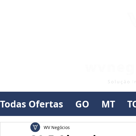
Todas Ofertas
GO
MT
T
WV Negócios