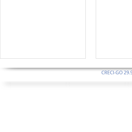
CRECI-GO 29.9
CNPJ: 08.046.1
Orgulhosamente 
62.5 Alque
253 Alqueires ou 1.227 ha