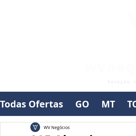
Todas Ofertas
GO
MT
T
WV Negócios