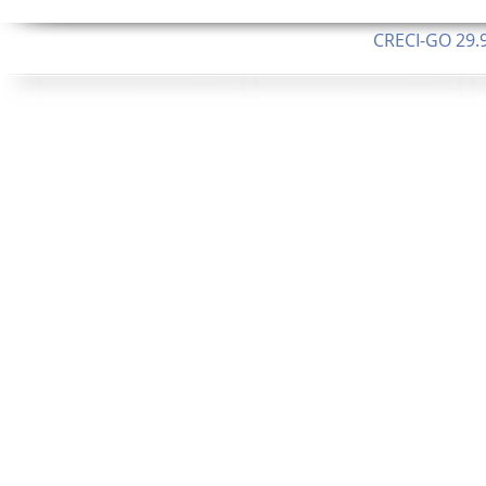
CRECI-GO 29.9
CNPJ: 08.046.1
Orgulhosamente 
62.5 Alque
253 Alqueires ou 1.227 ha