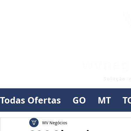
Todas Ofertas
GO
MT
T
WV Negócios