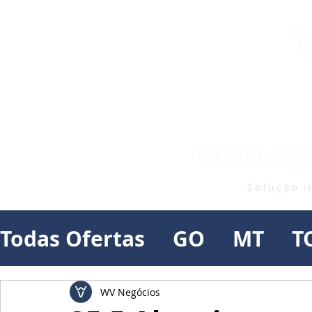
Todas Ofertas
GO
MT
T
WV Negócios