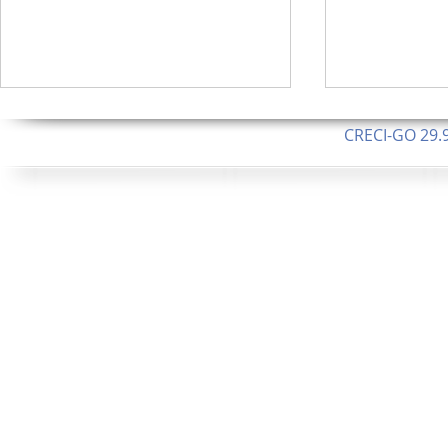
CRECI-GO 29.9
CNPJ: 08.046.1
Orgulhosamente 
62.5 Alque
253 Alqueires ou 1.227 ha