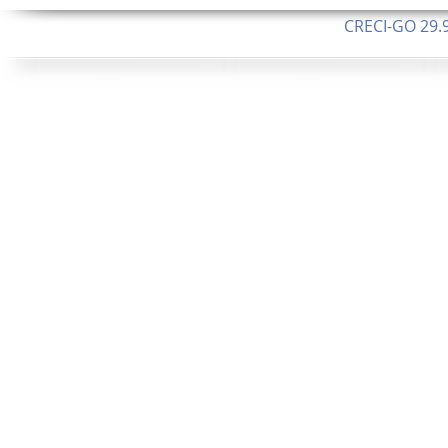
CRECI-GO 29.9
CNPJ: 08.046.1
Orgulhosamente 
62.5 Alque
253 Alqueires ou 1.227 ha