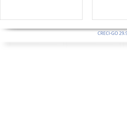
CRECI-GO 29.9
CNPJ: 08.046.1
Orgulhosamente 
62.5 Alque
253 Alqueires ou 1.227 ha