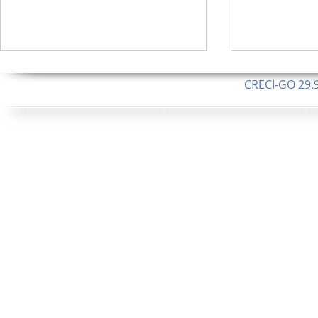
CRECI-GO 29.9
CNPJ: 08.046.1
Orgulhosamente 
62.5 Alque
253 Alqueires ou 1.227 ha