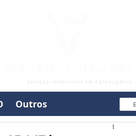
O
Outros