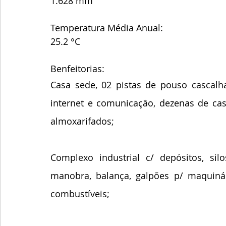
1.628 mm
Temperatura Média Anual:
25.2 °C
Benfeitorias:
Casa sede, 02 pistas de pouso cascalhad
internet e comunicação, dezenas de casa
almoxarifados;
Complexo industrial c/ depósitos, sil
manobra, balança, galpões p/ maquinário
combustíveis;