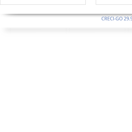
CRECI-GO 29.9
CNPJ: 08.046.1
Orgulhosamente 
435 Alquei
12.603 Alqueires ou 61.000
ha