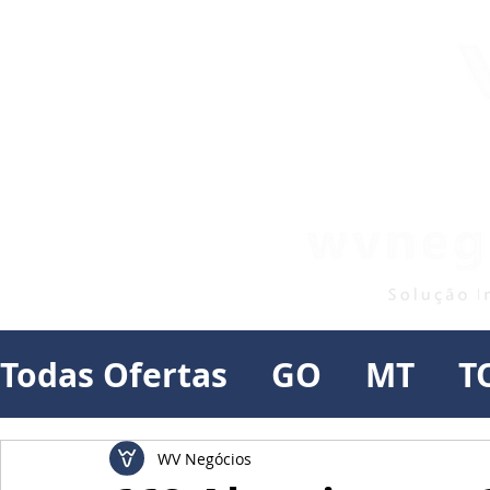
Todas Ofertas
GO
MT
T
WV Negócios