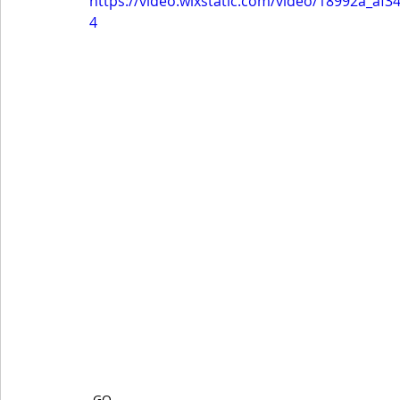
https://video.wixstatic.com/video/18992a_a
4
GO