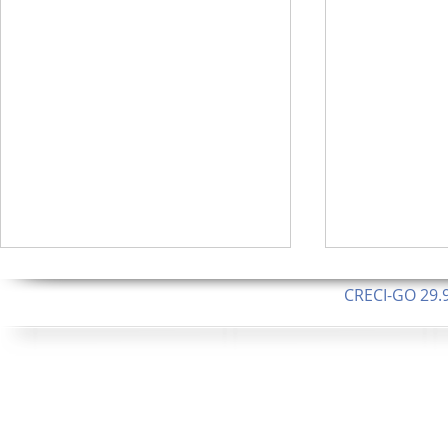
CRECI-GO 29.9
CNPJ: 08.046.1
Orgulhosamente 
62.5 Alque
253 Alqueires ou 1.227 ha