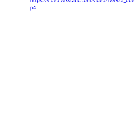
https://video.wixstatic.com/video/18992a_b
p4