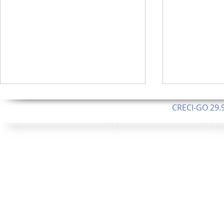
CRECI-GO 29.9
CNPJ: 08.046.1
Orgulhosamente 
208 Alqueires ou 1.008 ha
392 Alquei