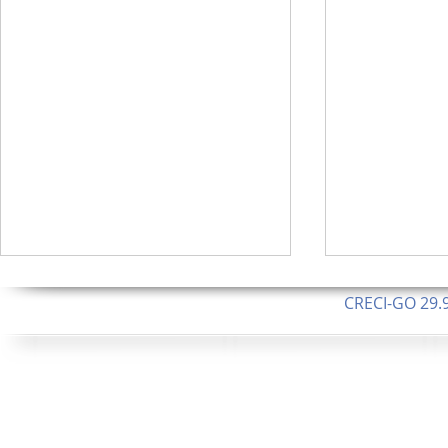
CRECI-GO 29.9
CNPJ: 08.046.1
Orgulhosamente 
62.5 Alque
253 Alqueires ou 1.227 ha