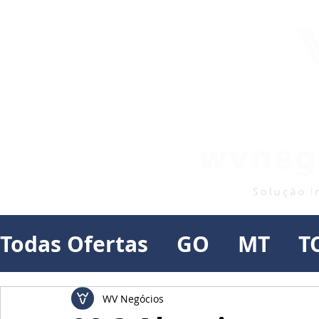
Todas Ofertas
GO
MT
T
WV Negócios