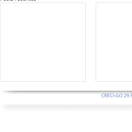
CRECI-GO 29.9
CNPJ: 08.046.1
Orgulhosamente 